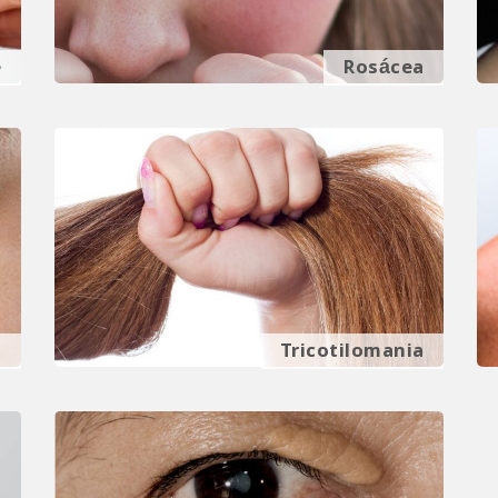
e
Rosácea
a
Tricotilomania