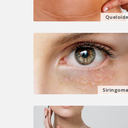
Queloid
Siringom