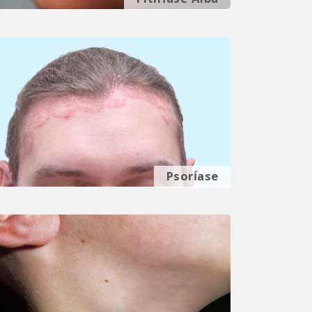
Pitiríase Alba
Psoríase