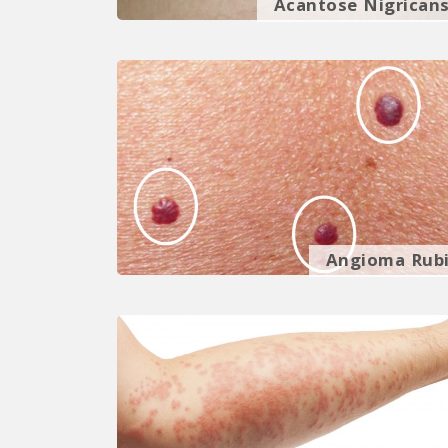
Acantose Nigrican
Angioma Rub