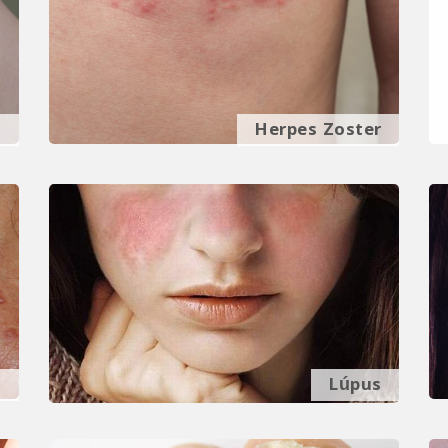
a
Herpes Zoster
o
Lúpus