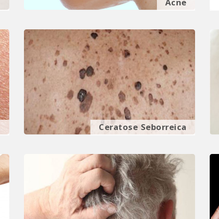
s
Acne
i
Ceratose Seborreica