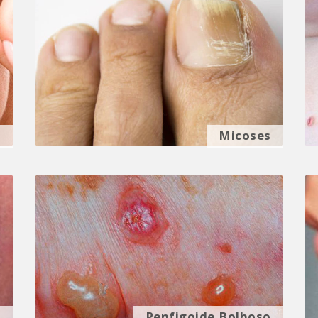
a
Micoses