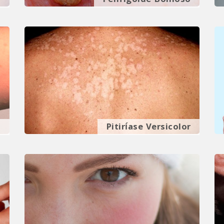
o
Penfigoide Bolhoso
a
Pitiríase Versicolor