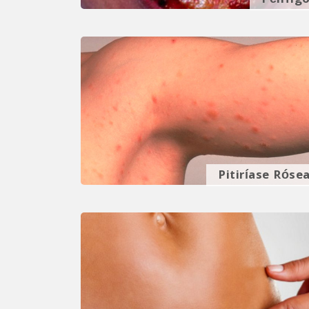
Pênfig
Pitiríase Róse