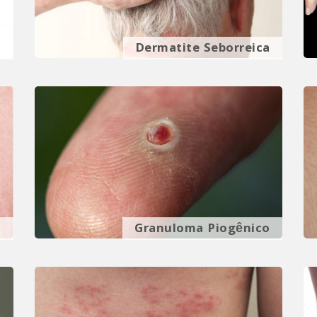
o
Dermatite Seborreica
s
Granuloma Piogênico