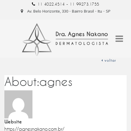
11 4022.4514 -
11 99273.1755
Av. Belo Horizonte, 330 - Bairro Brasil - Itu - SP
voltar
About:agnes
Website
https://agnesnakano.com.br/