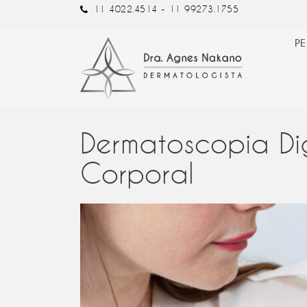
11 4022.4514 -
11 99273.1755
PE
Dermatoscopia Di
Corporal