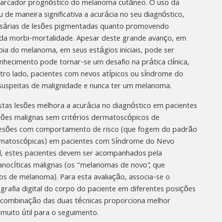
 marcador prognóstico do melanoma cutâneo. O uso da
e maneira significativa a acurácia no seu diagnóstico,
ssárias de lesões pigmentadas quanto promovendo
da morbi-mortalidade. Apesar deste grande avanço, em
 do melanoma, em seus estágios iniciais, pode ser
onhecimento pode tornar-se um desafio na prática clínica,
utro lado, pacientes com nevos atípicos ou síndrome do
 suspeitas de malignidade e nunca ter um melanoma.
stas lesões melhora a acurácia no diagnóstico em pacientes
esões malignas sem critérios dermatoscópicos de
e lesões com comportamento de risco (que fogem do padrão
rmatoscópicas) em pacientes com Síndrome do Nevo
al, estes pacientes devem ser acompanhados pela
anocíticas malignas (os “melanomas de novo”, que
de melanoma). Para esta avaliação, associa-se o
grafia digital do corpo do paciente em diferentes posições
 combinação das duas técnicas proporciona melhor
uito útil para o seguimento.